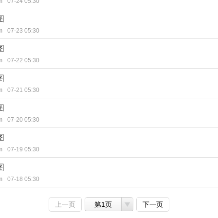
m
07-24 05:30
图
m
07-23 05:30
图
m
07-22 05:30
图
m
07-21 05:30
图
m
07-20 05:30
图
m
07-19 05:30
图
m
07-18 05:30
上一页
第1页
下一页