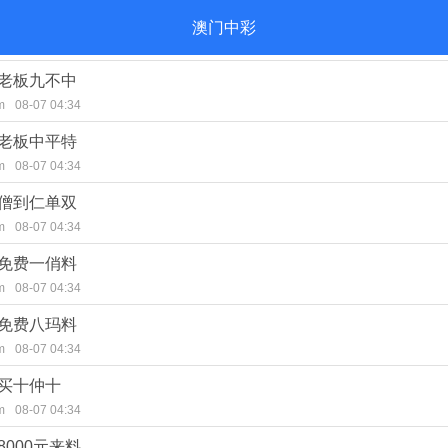
澳门中彩
彩老板九不中
m
08-07 04:34
彩老板中平特
m
08-07 04:34
彩僧到仁单双
m
08-07 04:34
彩免费一俏料
m
08-07 04:34
彩免费八玛料
m
08-07 04:34
彩买十仲十
m
08-07 04:34
8000元来料