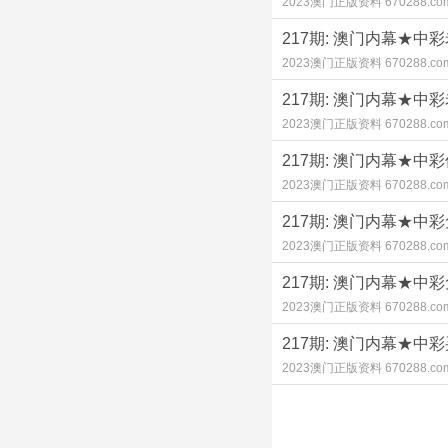
2023澳门正版资料 670288.co
217期: 澳门内幕★中
2023澳门正版资料 670288.co
217期: 澳门内幕★中
2023澳门正版资料 670288.co
217期: 澳门内幕★中
2023澳门正版资料 670288.co
217期: 澳门内幕★中
2023澳门正版资料 670288.co
217期: 澳门内幕★中
2023澳门正版资料 670288.co
217期: 澳门内幕★中
2023澳门正版资料 670288.co