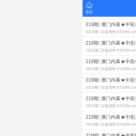
首页
219期: 澳门内幕★中
2023澳门正版资料 670288.co
219期: 澳门内幕★中
2023澳门正版资料 670288.co
219期: 澳门内幕★中
2023澳门正版资料 670288.co
219期: 澳门内幕★中
2023澳门正版资料 670288.co
219期: 澳门内幕★中
2023澳门正版资料 670288.co
219期: 澳门内幕★中
2023澳门正版资料 670288.co
219期: 澳门内幕★中彩