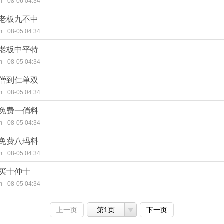
m
08-06 04:34
彩老板九不中
m
08-05 04:34
彩老板中平特
m
08-05 04:34
彩僧到仁单双
m
08-05 04:34
彩免费一俏料
m
08-05 04:34
彩免费八玛料
m
08-05 04:34
彩买十仲十
m
08-05 04:34
上一页
第1页
下一页