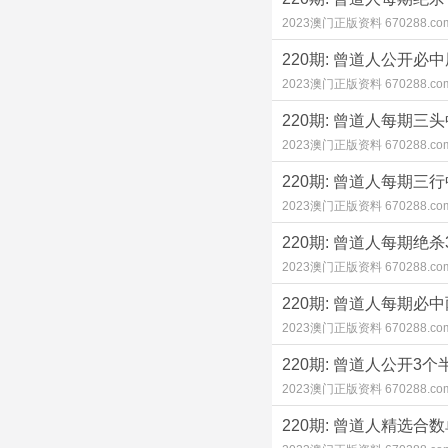
2023澳门正版资料 670288.co
220期: 曾道人公开必
2023澳门正版资料 670288.co
220期: 曾道人每期三
2023澳门正版资料 670288.co
220期: 曾道人每期三
2023澳门正版资料 670288.co
220期: 曾道人每期绝
2023澳门正版资料 670288.co
220期: 曾道人每期必
2023澳门正版资料 670288.co
220期: 曾道人公开3
2023澳门正版资料 670288.co
220期: 曾道人精选合