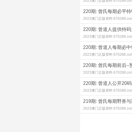
2023澳门正版资料 670288.co
220期: 曾氏每期必
2023澳门正版资料 670288.co
220期: 曾道人提供特
2023澳门正版资料 670288.co
220期: 曾道人每期必
2023澳门正版资料 670288.co
220期: 曾氏每期前后
2023澳门正版资料 670288.co
220期: 曾道人公开2
2023澳门正版资料 670288.co
219期: 曾氏每期野兽
2023澳门正版资料 670288.co