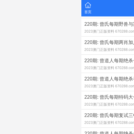
首页
220期: 曾氏每期野兽
2023澳门正版资料 670288.co
220期: 曾氏每期两肖
2023澳门正版资料 670288.co
220期: 曾道人每期绝
2023澳门正版资料 670288.co
220期: 曾道人每期绝
2023澳门正版资料 670288.co
220期: 曾氏每期特码
2023澳门正版资料 670288.co
220期: 曾氏每期复试
2023澳门正版资料 670288.co
220期: 曾道人每期绝