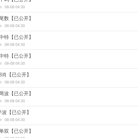
m
08-08 04:30
中尾数【已公开】
m
08-08 04:30
头中特【已公开】
m
08-08 04:30
行中特【已公开】
m
08-08 04:30
杀3肖【已公开】
m
08-08 04:30
中两波【已公开】
m
08-08 04:30
个半波【已公开】
m
08-08 04:30
数单双【已公开】