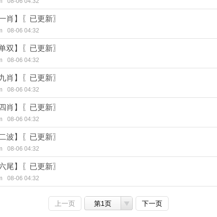
m
08-06 04:32
平特一肖】〖已更新〗
m
08-06 04:32
合数单双】〖已更新〗
m
08-06 04:32
无错九肖】〖已更新〗
m
08-06 04:32
绝杀四肖】〖已更新〗
m
08-06 04:32
必中二波】〖已更新〗
m
08-06 04:32
金牌六尾】〖已更新〗
m
08-06 04:32
上一页
第1页
下一页