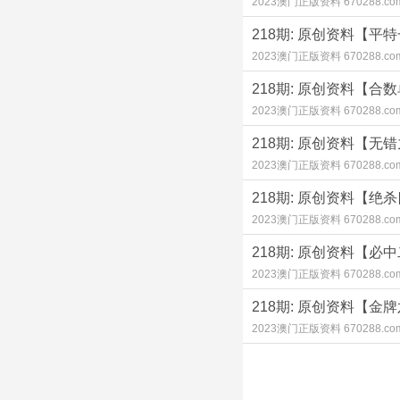
2023澳门正版资料 670288.co
218期: 原创资料【
2023澳门正版资料 670288.co
218期: 原创资料【
2023澳门正版资料 670288.co
218期: 原创资料【
2023澳门正版资料 670288.co
218期: 原创资料【
2023澳门正版资料 670288.co
218期: 原创资料【
2023澳门正版资料 670288.co
218期: 原创资料【
2023澳门正版资料 670288.co