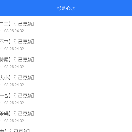
彩票心水
平二中二】〖已更新〗
m
08-06 04:32
买十不中】〖已更新〗
m
08-06 04:32
中平特尾】〖已更新〗
m
08-06 04:32
单双大小】〖已更新〗
m
08-06 04:32
绝杀一合】〖已更新〗
m
08-06 04:32
最新杀码】〖已更新〗
m
08-06 04:32
4码中】〖已更新〗